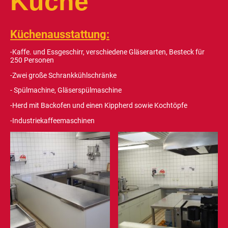
Küche
Küchenausstattung:
-Kaffe. und Essgeschirr, verschiedene Gläserarten, Besteck für
250 Personen
-Zwei große Schrankkühlschränke
- Spülmachine, Gläserspülmaschine
-Herd mit Backofen und einen Kippherd sowie Kochtöpfe
-Industriekaffeemaschinen